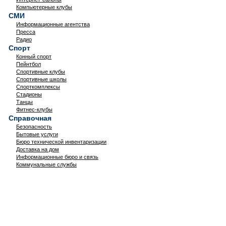
Компьютерные клубы
СМИ
Информационные агентства
Пресса
Радио
Спорт
Конный спорт
Пейнтбол
Спортивные клубы
Спортивные школы
Спорткомплексы
Стадионы
Танцы
Фитнес-клубы
Справочная
Безопасность
Бытовые услуги
Бюро технической инвентаризации
Доставка на дом
Информационные бюро и связь
Коммунальные службы