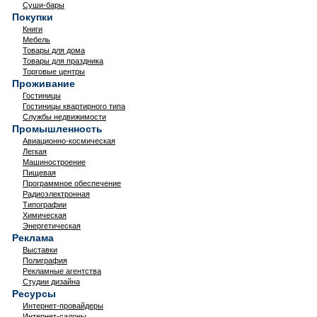
Суши-бары
Покупки
Книги
Мебель
Товары для дома
Товары для праздника
Торговые центры
Проживание
Гостиницы
Гостиницы квартирного типа
Службы недвижимости
Промышленность
Авиационно-космическая
Легкая
Машиностроение
Пищевая
Программное обеспечение
Радиоэлектронная
Типографии
Химическая
Энергетическая
Реклама
Выставки
Полиграфия
Рекламные агентства
Студии дизайна
Ресурсы
Интернет-провайдеры
Интернет-салоны