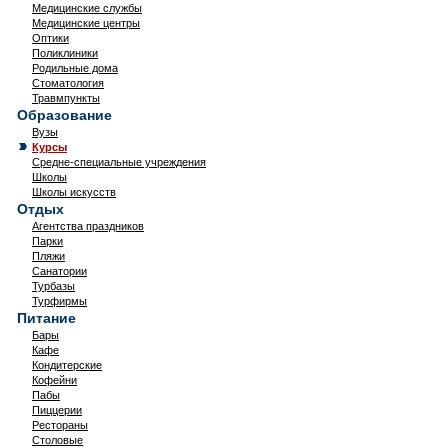
Медицинские службы
Медицинские центры
Оптики
Поликлиники
Родильные дома
Стоматология
Травмпункты
Образование
Вузы
Курсы
Средне-специальные учреждения
Школы
Школы искусств
Отдых
Агентства праздников
Парки
Пляжи
Санатории
Турбазы
Турфирмы
Питание
Бары
Кафе
Кондитерские
Кофейни
Пабы
Пиццерии
Рестораны
Столовые