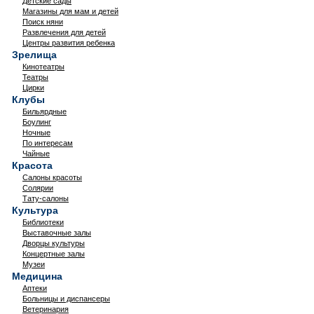
Детские сады
Магазины для мам и детей
Поиск няни
Развлечения для детей
Центры развития ребенка
Зрелища
Кинотеатры
Театры
Цирки
Клубы
Бильярдные
Боулинг
Ночные
По интересам
Чайные
Красота
Салоны красоты
Солярии
Тату-салоны
Культура
Библиотеки
Выставочные залы
Дворцы культуры
Концертные залы
Музеи
Медицина
Аптеки
Больницы и диспансеры
Ветеринария