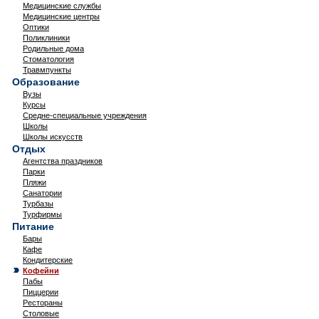
Медицинские службы
Медицинские центры
Оптики
Поликлиники
Родильные дома
Стоматология
Травмпункты
Образование
Вузы
Курсы
Средне-специальные учреждения
Школы
Школы искусств
Отдых
Агентства праздников
Парки
Пляжи
Санатории
Турбазы
Турфирмы
Питание
Бары
Кафе
Кондитерские
Кофейни
Пабы
Пиццерии
Рестораны
Столовые