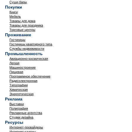
Суши-бары
Покупки
Книги
Мебель
Товары для дома
Товары для праздника
Торговые центры
Проживание
Гостиницы
Гостиницы квартирного типа
Службы недвижимости
Промышленность
Авиационно-космическая
Легкая
Машиностроение
Пищевая
Программное обеспечение
Радиоэлектронная
Типографии
Химическая
Энергетическая
Реклама
Выставки
Полиграфия
Рекламные агентства
Студии дизайна
Ресурсы
Интернет-провайдеры
Интернет-салоны