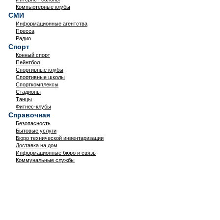
Компьютерные клубы
СМИ
Информационные агентства
Пресса
Радио
Спорт
Конный спорт
Пейнтбол
Спортивные клубы
Спортивные школы
Спорткомплексы
Стадионы
Танцы
Фитнес-клубы
Справочная
Безопасность
Бытовые услуги
Бюро технической инвентаризации
Доставка на дом
Информационные бюро и связь
Коммунальные службы