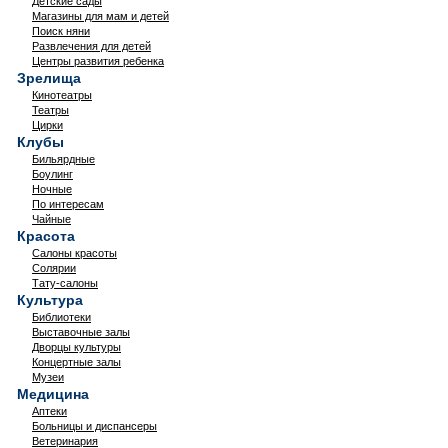
Детские сады
Магазины для мам и детей
Поиск няни
Развлечения для детей
Центры развития ребенка
Зрелища
Кинотеатры
Театры
Цирки
Клубы
Бильярдные
Боулинг
Ночные
По интересам
Чайные
Красота
Салоны красоты
Солярии
Тату-салоны
Культура
Библиотеки
Выставочные залы
Дворцы культуры
Концертные залы
Музеи
Медицина
Аптеки
Больницы и диспансеры
Ветеринария