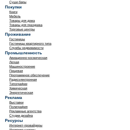
Суши-бары
Покупки
Книги
Мебель
Товары для дома
Товары для праздника
Торговые центры
Проживание
Гостиницы
Гостиницы квартирного типа
Службы недвижимости
Промышленность
Авиационно-космическая
Легкая
Машиностроение
Пищевая
Программное обеспечение
Радиоэлектронная
Типографии
Химическая
Энергетическая
Реклама
Выставки
Полиграфия
Рекламные агентства
Студии дизайна
Ресурсы
Интернет-провайдеры
Интернет-салоны