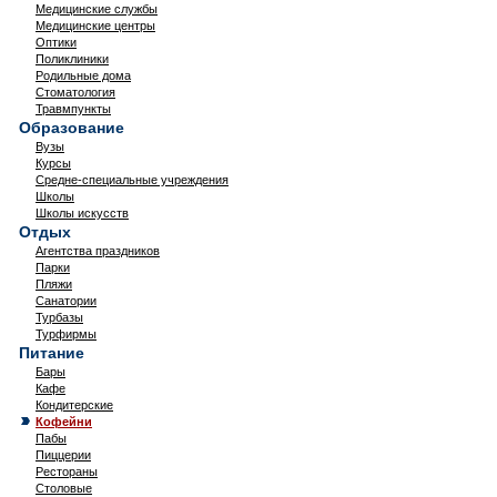
Медицинские службы
Медицинские центры
Оптики
Поликлиники
Родильные дома
Стоматология
Травмпункты
Образование
Вузы
Курсы
Средне-специальные учреждения
Школы
Школы искусств
Отдых
Агентства праздников
Парки
Пляжи
Санатории
Турбазы
Турфирмы
Питание
Бары
Кафе
Кондитерские
Кофейни
Пабы
Пиццерии
Рестораны
Столовые