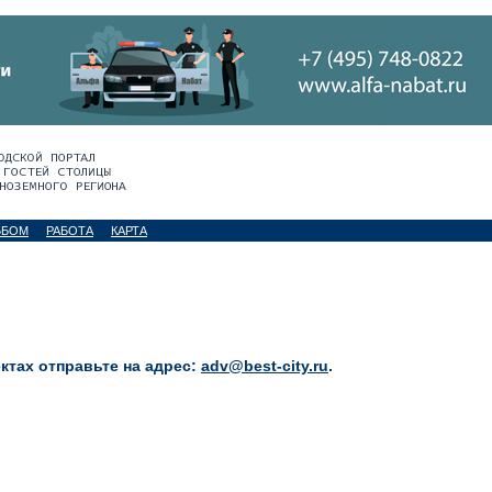
ЬБОМ
РАБОТА
КАРТА
тах отправьте на адрес:
adv@best-city.ru
.