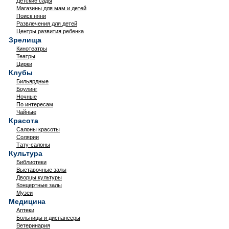
Детские сады
Магазины для мам и детей
Поиск няни
Развлечения для детей
Центры развития ребенка
Зрелища
Кинотеатры
Театры
Цирки
Клубы
Бильярдные
Боулинг
Ночные
По интересам
Чайные
Красота
Салоны красоты
Солярии
Тату-салоны
Культура
Библиотеки
Выставочные залы
Дворцы культуры
Концертные залы
Музеи
Медицина
Аптеки
Больницы и диспансеры
Ветеринария