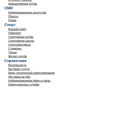
Компьютерные клубы
СМИ
Информационные агентства
Пресса
Радио
Спорт
Конный спорт
Пейнтбол
Спортивные клубы
Спортивные школы
Спорткомплексы
Стадионы
Танцы
Фитнес-клубы
Справочная
Безопасность
Бытовые услуги
Бюро технической инвентаризации
Доставка на дом
Информационные бюро и связь
Коммунальные службы