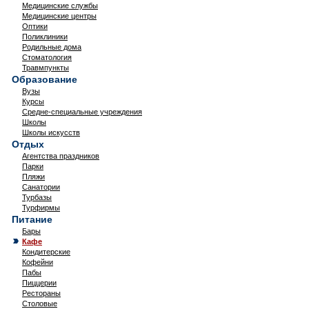
Медицинские службы
Медицинские центры
Оптики
Поликлиники
Родильные дома
Стоматология
Травмпункты
Образование
Вузы
Курсы
Средне-специальные учреждения
Школы
Школы искусств
Отдых
Агентства праздников
Парки
Пляжи
Санатории
Турбазы
Турфирмы
Питание
Бары
Кафе
Кондитерские
Кофейни
Пабы
Пиццерии
Рестораны
Столовые