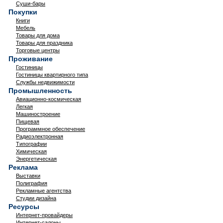
Суши-бары
Покупки
Книги
Мебель
Товары для дома
Товары для праздника
Торговые центры
Проживание
Гостиницы
Гостиницы квартирного типа
Службы недвижимости
Промышленность
Авиационно-космическая
Легкая
Машиностроение
Пищевая
Программное обеспечение
Радиоэлектронная
Типографии
Химическая
Энергетическая
Реклама
Выставки
Полиграфия
Рекламные агентства
Студии дизайна
Ресурсы
Интернет-провайдеры
Интернет-салоны