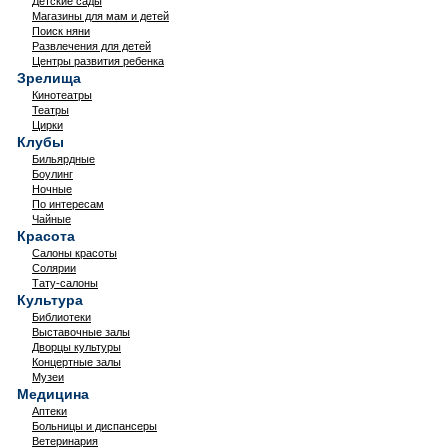
Детские сады
Магазины для мам и детей
Поиск няни
Развлечения для детей
Центры развития ребенка
Зрелища
Кинотеатры
Театры
Цирки
Клубы
Бильярдные
Боулинг
Ночные
По интересам
Чайные
Красота
Салоны красоты
Солярии
Тату-салоны
Культура
Библиотеки
Выставочные залы
Дворцы культуры
Концертные залы
Музеи
Медицина
Аптеки
Больницы и диспансеры
Ветеринария