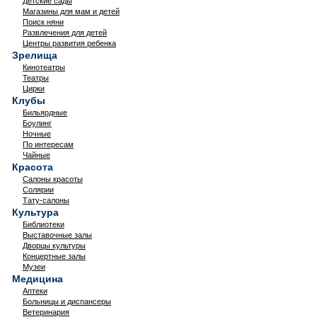
Детские сады
Магазины для мам и детей
Поиск няни
Развлечения для детей
Центры развития ребенка
Зрелища
Кинотеатры
Театры
Цирки
Клубы
Бильярдные
Боулинг
Ночные
По интересам
Чайные
Красота
Салоны красоты
Солярии
Тату-салоны
Культура
Библиотеки
Выставочные залы
Дворцы культуры
Концертные залы
Музеи
Медицина
Аптеки
Больницы и диспансеры
Ветеринария