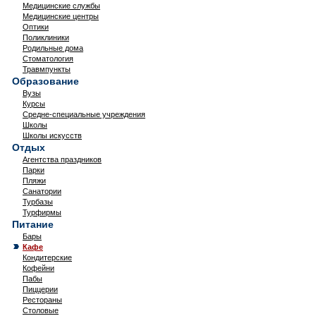
Медицинские службы
Медицинские центры
Оптики
Поликлиники
Родильные дома
Стоматология
Травмпункты
Образование
Вузы
Курсы
Средне-специальные учреждения
Школы
Школы искусств
Отдых
Агентства праздников
Парки
Пляжи
Санатории
Турбазы
Турфирмы
Питание
Бары
Кафе
Кондитерские
Кофейни
Пабы
Пиццерии
Рестораны
Столовые