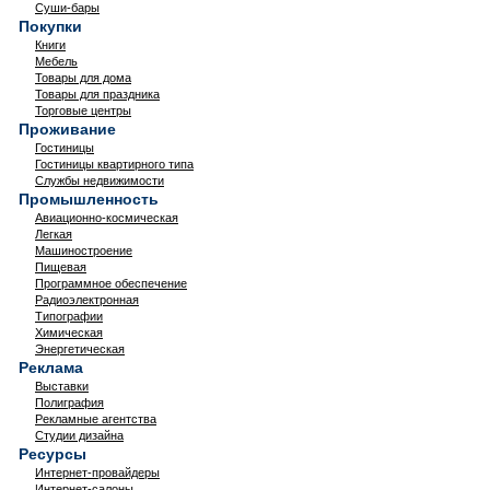
Суши-бары
Покупки
Книги
Мебель
Товары для дома
Товары для праздника
Торговые центры
Проживание
Гостиницы
Гостиницы квартирного типа
Службы недвижимости
Промышленность
Авиационно-космическая
Легкая
Машиностроение
Пищевая
Программное обеспечение
Радиоэлектронная
Типографии
Химическая
Энергетическая
Реклама
Выставки
Полиграфия
Рекламные агентства
Студии дизайна
Ресурсы
Интернет-провайдеры
Интернет-салоны