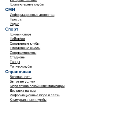
Компьютерные клубы
СМИ
Информационные агентства
Пресса
Радио
Спорт
Конный спорт
Пейнтбол
Спортивные клубы
Спортивные школы
Спорткомплексы
Стадионы
Танцы
Фитнес-клубы
Справочная
Безопасность
Бытовые услуги
Бюро технической инвентаризации
Доставка на дом
Информационные бюро и связь
Коммунальные службы