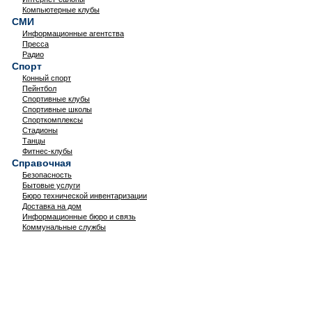
Компьютерные клубы
СМИ
Информационные агентства
Пресса
Радио
Спорт
Конный спорт
Пейнтбол
Спортивные клубы
Спортивные школы
Спорткомплексы
Стадионы
Танцы
Фитнес-клубы
Справочная
Безопасность
Бытовые услуги
Бюро технической инвентаризации
Доставка на дом
Информационные бюро и связь
Коммунальные службы