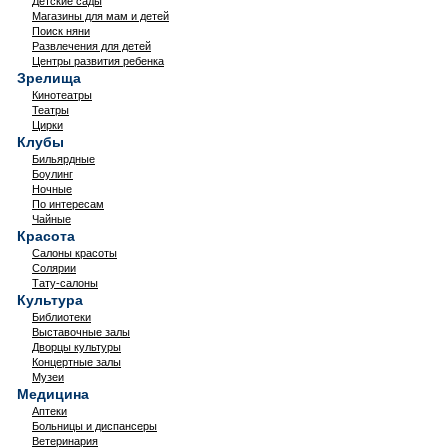
Детские сады
Магазины для мам и детей
Поиск няни
Развлечения для детей
Центры развития ребенка
Зрелища
Кинотеатры
Театры
Цирки
Клубы
Бильярдные
Боулинг
Ночные
По интересам
Чайные
Красота
Салоны красоты
Солярии
Тату-салоны
Культура
Библиотеки
Выставочные залы
Дворцы культуры
Концертные залы
Музеи
Медицина
Аптеки
Больницы и диспансеры
Ветеринария