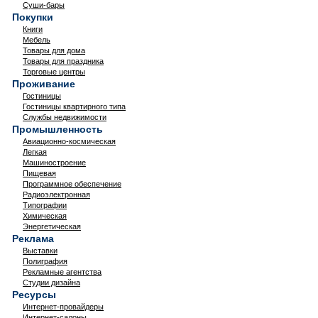
Суши-бары
Покупки
Книги
Мебель
Товары для дома
Товары для праздника
Торговые центры
Проживание
Гостиницы
Гостиницы квартирного типа
Службы недвижимости
Промышленность
Авиационно-космическая
Легкая
Машиностроение
Пищевая
Программное обеспечение
Радиоэлектронная
Типографии
Химическая
Энергетическая
Реклама
Выставки
Полиграфия
Рекламные агентства
Студии дизайна
Ресурсы
Интернет-провайдеры
Интернет-салоны