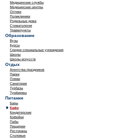
Медицинские службы
Медицинские центры
Оптики
Поликлиники
Родильные дома
Стоматология
Травмпункты
Образование
Вузы
Курсы
Средне-специальные учреждения
Школы
Школы искусств
Отдых
Агентства праздников
Парки
Пляжи
Санатории
Турбазы
Турфирмы
Питание
Бары
Кафе
Кондитерские
Кофейни
Пабы
Пиццерии
Рестораны
Столовые