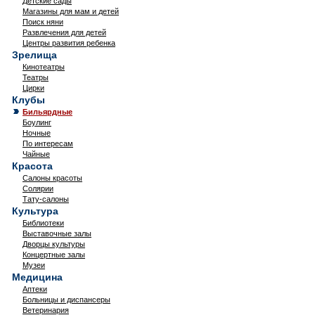
Детские сады
Магазины для мам и детей
Поиск няни
Развлечения для детей
Центры развития ребенка
Зрелища
Кинотеатры
Театры
Цирки
Клубы
Бильярдные
Боулинг
Ночные
По интересам
Чайные
Красота
Салоны красоты
Солярии
Тату-салоны
Культура
Библиотеки
Выставочные залы
Дворцы культуры
Концертные залы
Музеи
Медицина
Аптеки
Больницы и диспансеры
Ветеринария