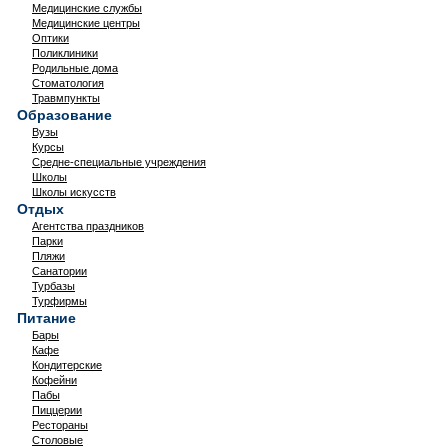
Медицинские службы
Медицинские центры
Оптики
Поликлиники
Родильные дома
Стоматология
Травмпункты
Образование
Вузы
Курсы
Средне-специальные учреждения
Школы
Школы искусств
Отдых
Агентства праздников
Парки
Пляжи
Санатории
Турбазы
Турфирмы
Питание
Бары
Кафе
Кондитерские
Кофейни
Пабы
Пиццерии
Рестораны
Столовые