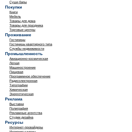
Суши-бары
Покупки
Книги
Мебель
Товары для дома
Товары для праздника
Торговые центры
Проживание
Гостиницы
Гостиницы квартирного типа
Службы недвижимости
Промышленность
Авиационно-космическая
Легкая
Машиностроение
Пищевая
Программное обеспечение
Радиоэлектронная
Типографии
Химическая
Энергетическая
Реклама
Выставки
Полиграфия
Рекламные агентства
Студии дизайна
Ресурсы
Интернет-провайдеры
Интернет-салоны