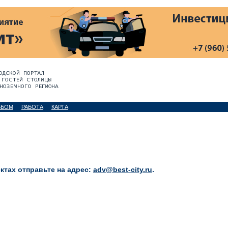
ЬБОМ
РАБОТА
КАРТА
тах отправьте на адрес:
adv@best-city.ru
.