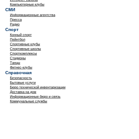
Компьютерные клубы
СМИ
Информационные агентства
Пресса
Радио
Спорт
Конный спорт
Пейнтбол
Спортивные клубы
Спортивные школы
Спорткомплексы
Стадионы
Танцы
Фитнес-клубы
Справочная
Безопасность
Бытовые услуги
Бюро технической инвентаризации
Доставка на дом
Информационные бюро и связь
Коммунальные службы