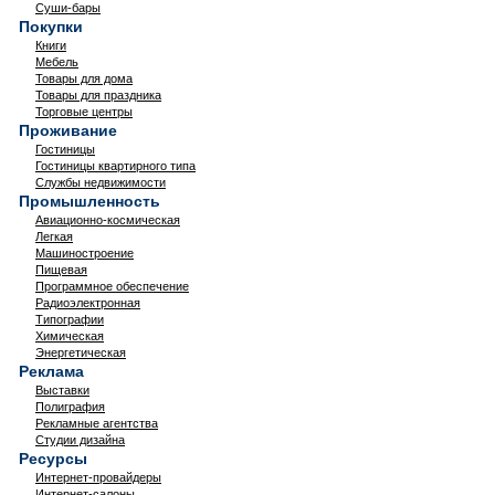
Суши-бары
Покупки
Книги
Мебель
Товары для дома
Товары для праздника
Торговые центры
Проживание
Гостиницы
Гостиницы квартирного типа
Службы недвижимости
Промышленность
Авиационно-космическая
Легкая
Машиностроение
Пищевая
Программное обеспечение
Радиоэлектронная
Типографии
Химическая
Энергетическая
Реклама
Выставки
Полиграфия
Рекламные агентства
Студии дизайна
Ресурсы
Интернет-провайдеры
Интернет-салоны