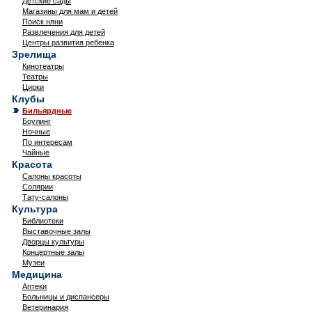
Детские сады
Магазины для мам и детей
Поиск няни
Развлечения для детей
Центры развития ребенка
Зрелища
Кинотеатры
Театры
Цирки
Клубы
Бильярдные
Боулинг
Ночные
По интересам
Чайные
Красота
Салоны красоты
Солярии
Тату-салоны
Культура
Библиотеки
Выставочные залы
Дворцы культуры
Концертные залы
Музеи
Медицина
Аптеки
Больницы и диспансеры
Ветеринария