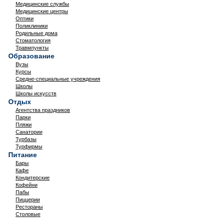
Медицинские службы
Медицинские центры
Оптики
Поликлиники
Родильные дома
Стоматология
Травмпункты
Образование
Вузы
Курсы
Средне-специальные учреждения
Школы
Школы искусств
Отдых
Агентства праздников
Парки
Пляжи
Санатории
Турбазы
Турфирмы
Питание
Бары
Кафе
Кондитерские
Кофейни
Пабы
Пиццерии
Рестораны
Столовые