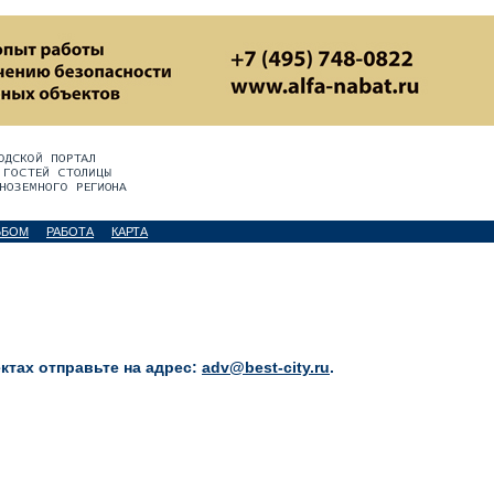
ЬБОМ
РАБОТА
КАРТА
тах отправьте на адрес:
adv@best-city.ru
.