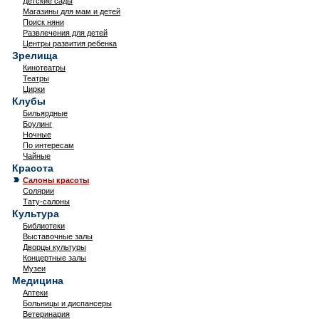
Детские сады
Магазины для мам и детей
Поиск няни
Развлечения для детей
Центры развития ребенка
Зрелища
Кинотеатры
Театры
Цирки
Клубы
Бильярдные
Боулинг
Ночные
По интересам
Чайные
Красота
Салоны красоты
Солярии
Тату-салоны
Культура
Библиотеки
Выставочные залы
Дворцы культуры
Концертные залы
Музеи
Медицина
Аптеки
Больницы и диспансеры
Ветеринария