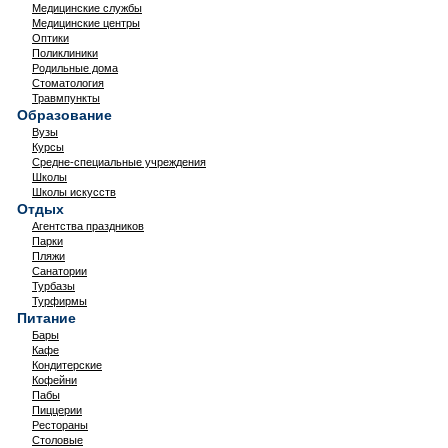
Медицинские службы
Медицинские центры
Оптики
Поликлиники
Родильные дома
Стоматология
Травмпункты
Образование
Вузы
Курсы
Средне-специальные учреждения
Школы
Школы искусств
Отдых
Агентства праздников
Парки
Пляжи
Санатории
Турбазы
Турфирмы
Питание
Бары
Кафе
Кондитерские
Кофейни
Пабы
Пиццерии
Рестораны
Столовые