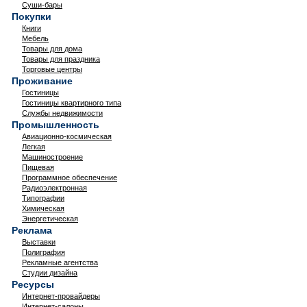
Суши-бары
Покупки
Книги
Мебель
Товары для дома
Товары для праздника
Торговые центры
Проживание
Гостиницы
Гостиницы квартирного типа
Службы недвижимости
Промышленность
Авиационно-космическая
Легкая
Машиностроение
Пищевая
Программное обеспечение
Радиоэлектронная
Типографии
Химическая
Энергетическая
Реклама
Выставки
Полиграфия
Рекламные агентства
Студии дизайна
Ресурсы
Интернет-провайдеры
Интернет-салоны