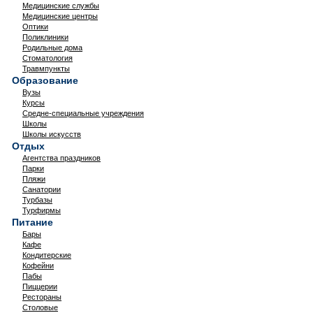
Медицинские службы
Медицинские центры
Оптики
Поликлиники
Родильные дома
Стоматология
Травмпункты
Образование
Вузы
Курсы
Средне-специальные учреждения
Школы
Школы искусств
Отдых
Агентства праздников
Парки
Пляжи
Санатории
Турбазы
Турфирмы
Питание
Бары
Кафе
Кондитерские
Кофейни
Пабы
Пиццерии
Рестораны
Столовые