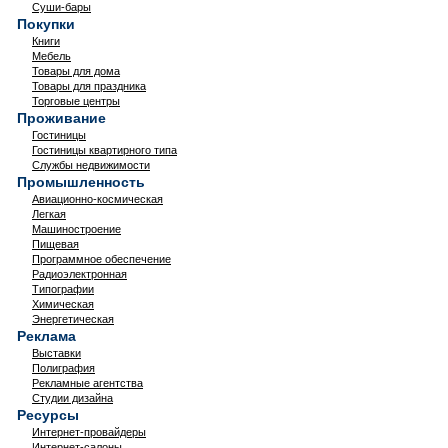
Суши-бары
Покупки
Книги
Мебель
Товары для дома
Товары для праздника
Торговые центры
Проживание
Гостиницы
Гостиницы квартирного типа
Службы недвижимости
Промышленность
Авиационно-космическая
Легкая
Машиностроение
Пищевая
Программное обеспечение
Радиоэлектронная
Типографии
Химическая
Энергетическая
Реклама
Выставки
Полиграфия
Рекламные агентства
Студии дизайна
Ресурсы
Интернет-провайдеры
Интернет-салоны