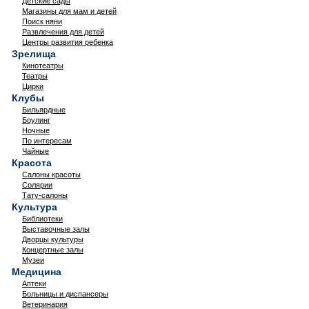
Детские сады
Магазины для мам и детей
Поиск няни
Развлечения для детей
Центры развития ребенка
Зрелища
Кинотеатры
Театры
Цирки
Клубы
Бильярдные
Боулинг
Ночные
По интересам
Чайные
Красота
Салоны красоты
Солярии
Тату-салоны
Культура
Библиотеки
Выставочные залы
Дворцы культуры
Концертные залы
Музеи
Медицина
Аптеки
Больницы и диспансеры
Ветеринария