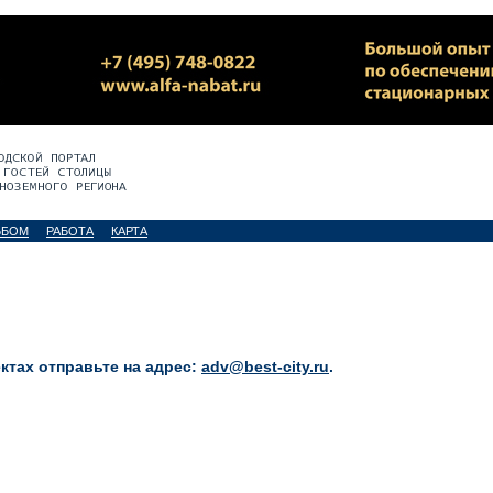
ЬБОМ
РАБОТА
КАРТА
тах отправьте на адрес:
adv@best-city.ru
.