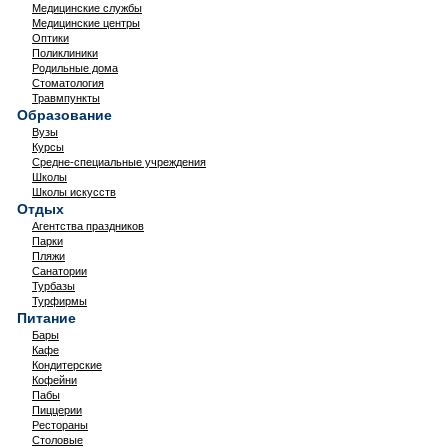
Медицинские службы
Медицинские центры
Оптики
Поликлиники
Родильные дома
Стоматология
Травмпункты
Образование
Вузы
Курсы
Средне-специальные учреждения
Школы
Школы искусств
Отдых
Агентства праздников
Парки
Пляжи
Санатории
Турбазы
Турфирмы
Питание
Бары
Кафе
Кондитерские
Кофейни
Пабы
Пиццерии
Рестораны
Столовые