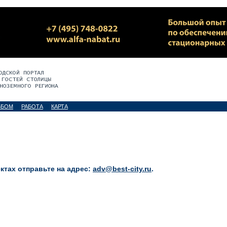
ЬБОМ
РАБОТА
КАРТА
тах отправьте на адрес:
adv@best-city.ru
.