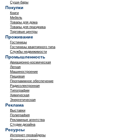
Суши-бары
Покупки
Книги
Мебель
Товары для дома
Товары для праздника
Торговые центры
Проживание
Гостиницы
Гостиницы квартирного типа
Службы недвижимости
Промышленность
Авиационно-космическая
Легкая
Машиностроение
Пищевая
Программное обеспечение
Радиоэлектронная
Типографии
Химическая
Энергетическая
Реклама
Выставки
Полиграфия
Рекламные агентства
Студии дизайна
Ресурсы
Интернет-провайдеры
Интернет-салоны