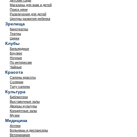
Детские сады
Магазины для мам и детей
Поиск няни
Развлечения для детей
Центры развития ребенка
Зрелища
Кинотеатры
Театры
Цирки
Клубы
Бильярдные
Боулинг
Ночные
По интересам
Чайные
Красота
Салоны красоты
Солярии
Тату-салоны
Культура
Библиотеки
Выставочные залы
Дворцы культуры
Концертные залы
Музеи
Медицина
Аптеки
Больницы и диспансеры
Ветеринария