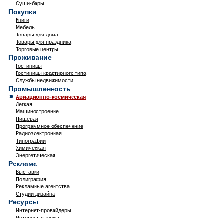
Суши-бары
Покупки
Книги
Мебель
Товары для дома
Товары для праздника
Торговые центры
Проживание
Гостиницы
Гостиницы квартирного типа
Службы недвижимости
Промышленность
Авиационно-космическая
Легкая
Машиностроение
Пищевая
Программное обеспечение
Радиоэлектронная
Типографии
Химическая
Энергетическая
Реклама
Выставки
Полиграфия
Рекламные агентства
Студии дизайна
Ресурсы
Интернет-провайдеры
Интернет-салоны