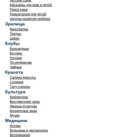
Детские сады
Магазины для мам и детей
Поиск няни
Развлечения для детей
Центры развития ребенка
Зрелища
Кинотеатры
Театры
Цирки
Клубы
Бильярдные
Боулинг
Ночные
По интересам
Чайные
Красота
Салоны красоты
Солярии
Тату-салоны
Культура
Библиотеки
Выставочные залы
Дворцы культуры
Концертные залы
Музеи
Медицина
Аптеки
Больницы и диспансеры
Ветеринария