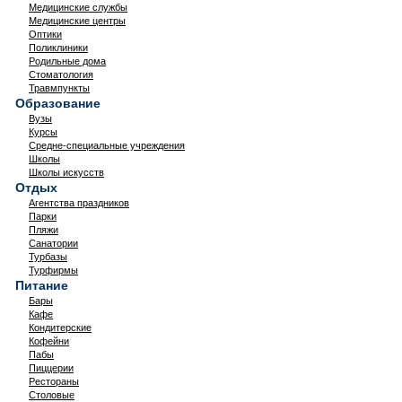
Медицинские службы
Медицинские центры
Оптики
Поликлиники
Родильные дома
Стоматология
Травмпункты
Образование
Вузы
Курсы
Средне-специальные учреждения
Школы
Школы искусств
Отдых
Агентства праздников
Парки
Пляжи
Санатории
Турбазы
Турфирмы
Питание
Бары
Кафе
Кондитерские
Кофейни
Пабы
Пиццерии
Рестораны
Столовые