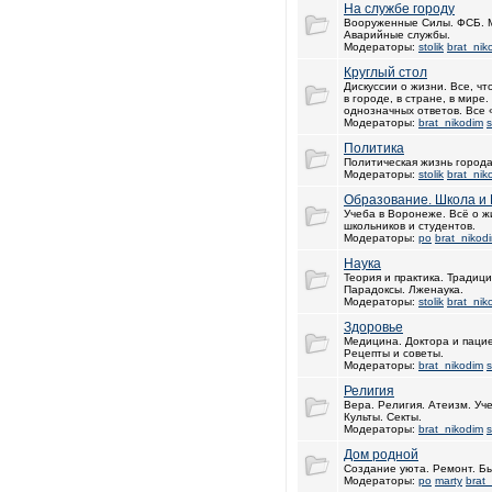
На службе городу
Вооруженные Силы. ФСБ. 
Аварийные службы.
Модераторы:
stolik
brat_nik
Круглый стол
Дискуссии о жизни. Все, чт
в городе, в стране, в мир
однозначных ответов. Все 
Модераторы:
brat_nikodim
s
Политика
Политическая жизнь города
Модераторы:
stolik
brat_nik
Образование. Школа и
Учеба в Воронеже. Всё о ж
школьников и студентов.
Модераторы:
po
brat_nikod
Наука
Теория и практика. Традиц
Парадоксы. Лженаука.
Модераторы:
stolik
brat_nik
Здоровье
Медицина. Доктора и пацие
Рецепты и советы.
Модераторы:
brat_nikodim
s
Религия
Вера. Религия. Атеизм. Уч
Культы. Секты.
Модераторы:
brat_nikodim
s
Дом родной
Создание уюта. Ремонт. Бы
Модераторы:
po
marty
brat