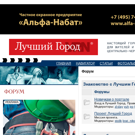
ГЛАВНАЯ
НАВИГАТОР
СТАТЬИ
ФОТОАЛЬ
Форум
Знакомство с Лучшим 
Форумы
Новичкам о портале
Вход в Лучший Город. Прав
Модераторы:
zl-day
yuh
po
Проект Лучший Город
Миссия проекта.
Модераторы:
stolik
brat_nik