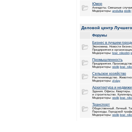
Юмор
Анекдоты. Смешные случаи
Модераторы:
andulka
stolik
Деловой центр Лучшего
Форумы
Бизнес в лучшем город
Экономика. Новости бизнес
Предприятия и организации
Модераторы:
brat_nikodim
s
Промышленность
Предприятия. Производство
Модераторы:
stolik
brat_nik
Cельское хозяйство
Растениеводство. Животно
Модераторы:
zl-day
Архитектура и недвижи
Здания. Офисы. Квартиры.
и строительство. Купля-пр
Модераторы:
stolik
brat_nik
Транспорт
Общественный. Личный. Та
Пароходы. Городской трафи
Модераторы:
stolik
brat_nik