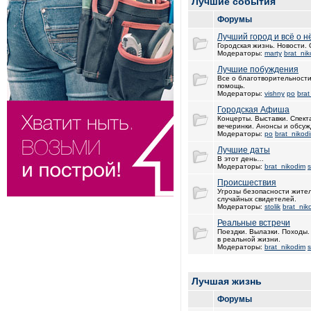
Лучшие события
Форумы
Лучший город и всё о н
Городская жизнь. Новости.
Модераторы:
marty
brat_ni
Лучшие побуждения
Все о благотворительности
помощь.
Модераторы:
vishny
po
brat
Городская Афиша
Концерты. Выставки. Спект
вечеринки. Анонсы и обсуж
Модераторы:
po
brat_nikod
Лучшие даты
В этот день…
Модераторы:
brat_nikodim
s
Происшествия
Угрозы безопасности жите
случайных свидетелей.
Модераторы:
stolik
brat_nik
Реальные встречи
Поездки. Вылазки. Походы
в реальной жизни.
Модераторы:
brat_nikodim
s
Лучшая жизнь
Форумы